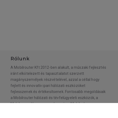
Rólunk
A Mobilrouter Kft 2012-ben alakult, a műszaki fejlesztés
iránt elkötelezett és tapasztalatot szerzett
magányszemélyek részvételével, azzal a céllal hogy
fejlett és innovatív ipari hálózati eszközöket
fejlesszenek és értékesítsenek. Fontosabb megoldásaik
a Mobilrouter hálózati és tévfelügyeleti eszközök, a
Mobileguard kamera rendszer és a Mobilsolar
napelemes termékvonal tagjai.