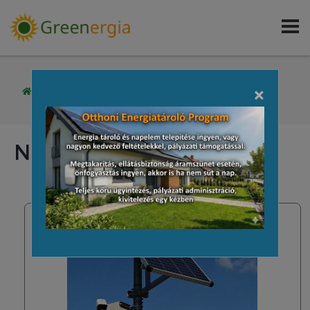
×
/
TERMÉKEK
Napelemes rendszerek