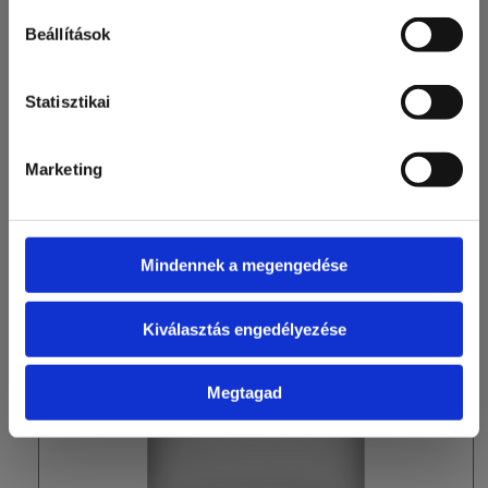
Beállítások
Statisztikai
Fronius inverterek
Marketing
RÉSZLETEK
Mindennek a megengedése
Kiválasztás engedélyezése
Megtagad