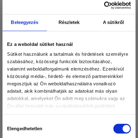
Beleegyezés
Részletek
A sütikről
SolarEdge inverterek
Ez a weboldal sütiket használ
Sütiket használunk a tartalmak és hirdetések személyre
RÉSZLETEK
szabásához, közösségi funkciók biztosításához,
valamint weboldalforgalmunk elemzéséhez. Ezenkívül
közösségi média-, hirdető- és elemező partnereinkkel
megosztjuk az Ön weboldalhasználatra vonatkozó
adatait, akik kombinálhatják az adatokat más olyan
adatokkal, amelyeket Ön adott meg számukra vagy az
Ön által használt más szolgáltatásokból gyűjtöttek.
Hozzájárulás
Elengedhetetlen
kiválasztása