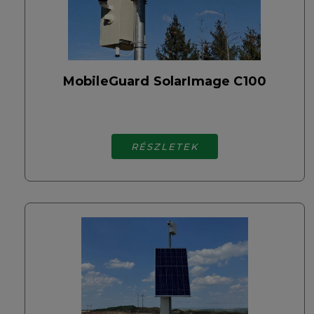
MobileGuard SolarImage C100
RÉSZLETEK