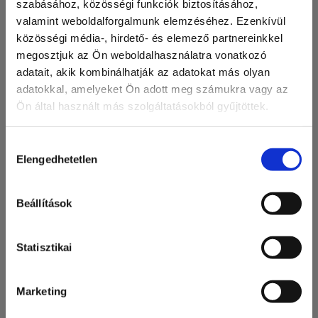
transzformátor nélküli Fronius Symo az ideális választás
szabásához, közösségi funkciók biztosításához,
minden rendszermérethez.
valamint weboldalforgalmunk elemzéséhez. Ezenkívül
A Superflex design-nak köszönhetően a Fronius Symo
közösségi média-, hirdető- és elemező partnereinkkel
kanyargós és több irányú tetőre is ideális válsztás. Az
megosztjuk az Ön weboldalhasználatra vonatkozó
alapfelszerelés
adatait, akik kombinálhatják az adatokat más olyan
része a vezetékes, vagy vezeték nélküli internet
adatokkal, amelyeket Ön adott meg számukra vagy az
csatlakozási lehetőség, illetve a harmadik fél
Ön által használt más szolgáltatásokból gyűjtöttek.
eszközeinek támogatása, így téve
a Fronius Symo-t a piacon elérhető legkommunikatívabb
Hozzájárulás
eszközzé.
Elengedhetetlen
kiválasztása
Beállítások
Statisztikai
Marketing