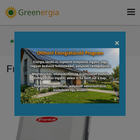
×
/
NAPELEMES RENDSZEREK
/
FRONIUS INVERTEREK
Fronius inverterek