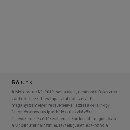
Rólunk
A Mobilrouter Kft 2012-ben alakult, a műszaki fejlesztés
iránt elkötelezett és tapasztalatot szerzett
magányszemélyek részvételével, azzal a céllal hogy
fejlett és innovatív ipari hálózati eszközöket
fejlesszenek és értékesítsenek. Fontosabb megoldásaik
a Mobilrouter hálózati és tévfelügyeleti eszközök, a