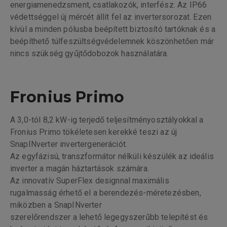
energiamenedzsment, csatlakozók, interfész. Az IP66
védettséggel új mércét állít fel az invertersorozat. Ezen
kívül a minden pólusba beépített biztosító tartóknak és a
beépíthető túlfeszültségvédelemnek köszönhetően már
nincs szükség gyűjtődobozok használatára.
Fronius Primo
A 3,0-tól 8,2 kW-ig terjedő teljesítményosztályokkal a
Fronius Primo tökéletesen kerekké teszi az új
SnapINverter invertergenerációt.
Az egyfázisú, transzformátor nélküli készülék az ideális
inverter a magán háztartások számára.
Az innovatív SuperFlex designnal maximális
rugalmasság érhető el a berendezés-méretezésben,
miközben a SnapINverter
szerelőrendszer a lehető legegyszerűbb telepítést és