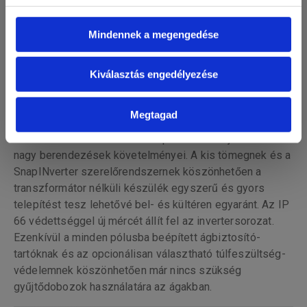
Mindennek a megengedése
Kiválasztás engedélyezése
Fronius Eco
Megtagad
A 25,0 és 27,0 kW teljesítményosztályokban használható
háromfázisú Fronius Eco-val optimálisan teljesülnek a
nagy berendezések követelményei. A kis tömegnek és a
SnapINverter szerelőrendszernek köszönhetően a
transzformátor nélküli készülék egyszerű és gyors
telepítést tesz lehetővé bel- és kültéren egyaránt. Az IP
66 védettséggel új mércét állít fel az invertersorozat.
Ezenkívül a minden pólusba beépített ágbiztosító-
tartóknak és az opcionálisan választható túlfeszültség-
védelemnek köszönhetően már nincs szükség
gyűjtődobozok használatára az ágakban.