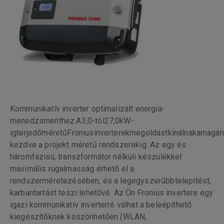
Kommunikatív inverter optimalizált energia-
menedzsmenthez.A3,0-tól27,0kW-
igterjedőméretűFroniusinverterekmegoldástkínálnakamagán
kezdve a projekt méretű rendszerekig. Az egy és
háromfázisú, transzformátor nélküli készülékkel
maximális rugalmasság érhető el a
rendszerméretezésében, és a legegyszerűbbtelepítést,
karbantartást teszi lehetővé. Az Ön Fronius invertere egy
igazi kommunikatív inverterré válhat a beleépíthető
kiegészítőknek köszönhetően (WLAN,