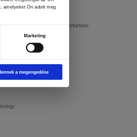
l, amelyeket Ön adott meg
lity Tra.Q™ technológiának köszönhetően.
Marketing
dennek a megengedése
nology.