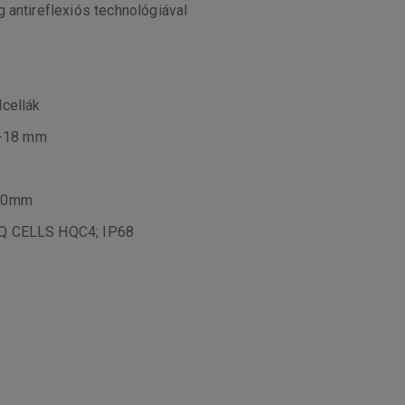
 antireflexiós technológiával
cellák
5-18 mm
200mm
 Q CELLS HQC4; IP68