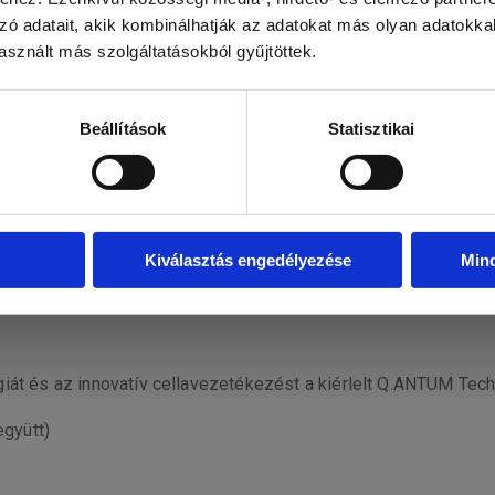
zó adatait, akik kombinálhatják az adatokat más olyan adatokka
sznált más szolgáltatásokból gyűjtöttek.
y, Anti PID Technology1, Hot-Spot Protect és a Traceable Qua
Beállítások
Statisztikai
S
hó- (6000Pa) és szélterhelésekre (4000Pa) tanúsítottak.
Kiválasztás engedélyezése
Min
rancia2.
iát és az innovatív cellavezetékezést a kiérlelt Q.ANTUM Tech
gyütt)