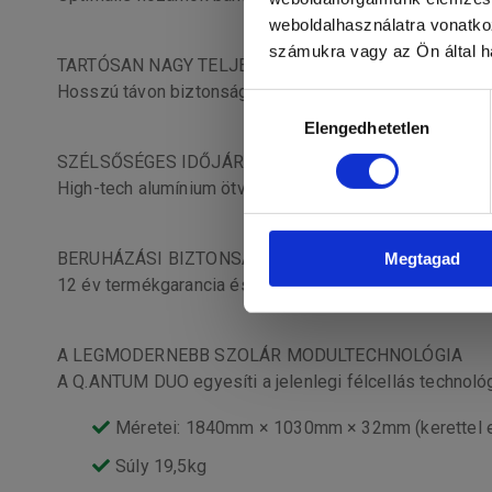
weboldalhasználatra vonatko
számukra vagy az Ön által ha
TARTÓSAN NAGY TELJESÍTMÉNY
Hosszú távon biztonságos hozam az Anti LID Technolog
Hozzájárulás
Elengedhetetlen
kiválasztása
SZÉLSŐSÉGES IDŐJÁRÁSI FELTÉTELEKRE ALKALMA
High-tech alumínium ötvözetű keretek, amelyeket nagy 
BERUHÁZÁSI BIZTONSÁG
Megtagad
12 év termékgarancia és 25 év lineáris teljesítményi ga
A LEGMODERNEBB SZOLÁR MODULTECHNOLÓGIA
A Q.ANTUM DUO egyesíti a jelenlegi félcellás technológ
Méretei: 1840mm × 1030mm × 32mm (kerettel e
Súly 19,5kg