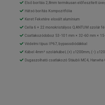
Első borítás 2,8mm termikusan előfeszített üveg
Hátsó borítás Kompozitfólia
Keret Feketére eloxált alumínium
Cella 6 × 22 monokristályos Q.ANTUM szolár fél
Csatlakozódoboz 53-101 mm × 32-60 mm × 1
Védelmi típus IP67, bypassdiódákkal
Kábel 4mm² szolárkábel; (+) ≥1200mm, (−) ≥1
Dugaszolható csatlakozó Stäubli MC4, Hanwha