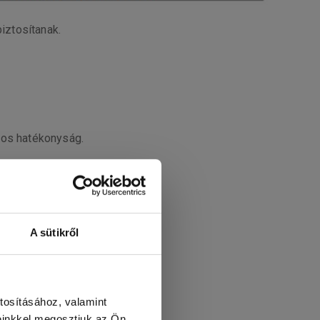
iztosítanak.
-os hatékonyság.
A sütikről
t.
tosításához, valamint
nhetően.
einkkel megosztjuk az Ön