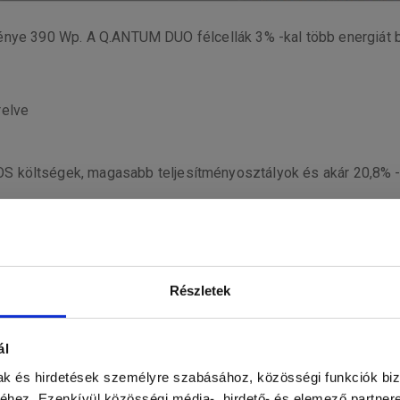
énye 390 Wp. A Q.ANTUM DUO félcellák 3% -kal több energiát b
relve
S költségek, magasabb teljesítményosztályok és akár 20,8% 
Részletek
lrendezés akár 20,8%-kal képes növelni a modul hatékonyságá
ál
CHNOLÓGIA
mak és hirdetések személyre szabásához, közösségi funkciók biz
 gyenge fényerő melletti és hőmérsékleti viselkedésnek köszö
hez. Ezenkívül közösségi média-, hirdető- és elemező partner