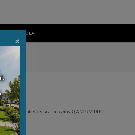
KAPCSOLAT
×
llemzi, köszönhetően az innovatív Q.ANTUM DUO