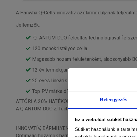
A Hanwha Q-Cells innovatív szolármoduljának teljesítm
Jellemzők:
Q. ANTUM DUO félcellás technológiával felsze
120 monokristályos cella
Magasabb hozam felületenként, alacsonyabb BO
12 év termékgarancia
25 éves lineáris teljesítmény-garancia
Top PV márka díj
Beleegyezés
ÁTTÖRI A 20% HATÉKONYSÁGI KORLÁTOT
A Q.ANTUM DUO Z Technology és a nulla hézagú cella e
Ez a weboldal sütiket haszn
INNOVATÍV, BÁRMILYEN IDŐJÁRÁSRA ALKALMAS TE
Sütiket használunk a tartal
Optimális hozamok bármilyen időjárás esetén, a kiváló
weboldalforgalmunk elemzésé