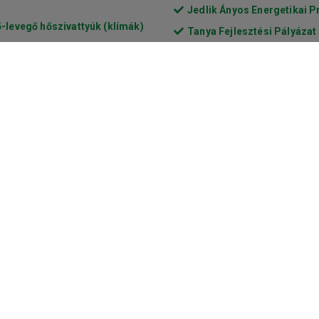
Jedlik Ányos Energetikai 
-levegő hőszivattyúk (klímák)
Tanya Fejlesztési Pályázat
-víz hőszivattyúk
Vidéki Otthonfelújítási Tá
2025
Mi a teendő, ha szeretné át
szerződését hozzánk?
Otthoni autótöltéshez ajánl
csomagok
Napenergia Plusz Progra
RRF- 6.2.1 pályázat Lakoss
napelem, tároló, nyílászáró,
hőszivattyús fűtés rendszere
telepítése
A 100 százalék támogatású
gyakori kérdései