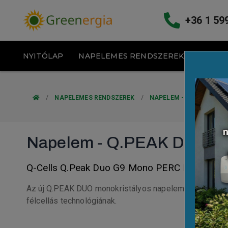
+36 1 59
NYITÓLAP
NAPELEMES RENDSZEREK
KLÍM
/
NAPELEMES RENDSZEREK
/
NAPELEM - Q.PEAK DUO 
Napelem - Q.PEAK DUO M
Q-Cells Q.Peak Duo G9 Mono PERC Half-Cell
Az új Q.PEAK DUO monokristályos napelem modulokat n
félcellás technológiának.