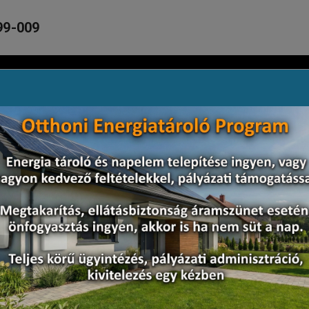
99-009
A ÉS HŐSZIVATTYÚ
REFERENCIÁK
PÁLYÁZATOK
ML-G9
L-G9
s 390 wp Napelem
agyon szép kialakításuk és különösen nagy teljesítményük je