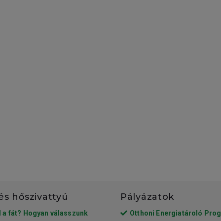
és hőszivattyú
Pályázatok
l a fát? Hogyan válasszunk
Otthoni Energiatároló Pro