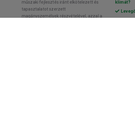
műszaki fejlesztés iránt elkötelezett és
klímát?
tapasztalatot szerzett
Levegő
magányszemélyek részvételével, azzal a
Levegő
céllal hogy fejlett és innovatív ipari
hálózati eszközöket fejlesszenek és
értékesítsenek. Fontosabb megoldásaik a
Mobilrouter hálózati és tévfelügyeleti
eszközök, a Mobileguard kamera
rendszer és a Mobilsolar napelemes
termékvonal tagjai.